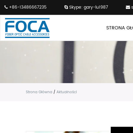
+86-13486667235
Skype: gary-lu1987
STRONA G
Strona Główna
/
Aktualności