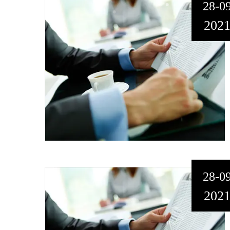
28-0
202
28-0
202