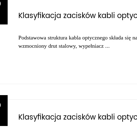
9
Klasyfikacja zacisków kabli opty
1
Podstawowa struktura kabla optycznego składa się na 
wzmocniony drut stalowy, wypełniacz ...
9
Klasyfikacja zacisków kabli opty
1